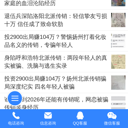
家庭的血泪沦陷经历
退伍兵深陷洛阳北派传销：轻信挚友亏损
十万 信任成了致命软肋
投2900出局赚104万？警惕扬州打着化妆
品名义的传销，专骗年轻人
身陷呼和浩特北派传销：两段年轻人的真
实被骗、洗脑与逃生实录
投资2900出局赚104万？扬州北派传销骗
局深度纪实 四名年轻人被骗
谁能想到2026年还能有传销呢，网恋被骗
传销亲身经历
亲历河北“中绿平债”传销完整经过与话术
电话咨询
信息咨询
QQ客服
微信客服