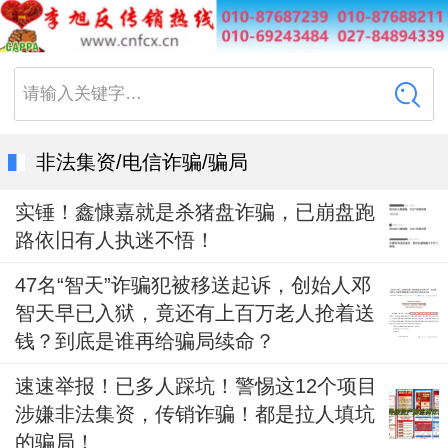
请输入关键字…
非法集资/电信诈骗/骗局
实锤！鑫慷嘉就是杀猪盘诈骗，已崩盘跑
路依旧有人执迷不悟！
47名“智天”诈骗犯被移送起诉，创始人邓
智天早已入狱，竟还有上百万老人抢着送
钱？到底是谁再给骗局续命？
速速举报！已多人踩坑！警惕这12个项目
涉嫌非法集资，传销诈骗！都是拉人填坑
的骗局！