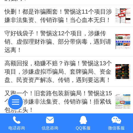
快删！都是诈骗圈套！警惕这11个项目涉
嫌非法集资、传销诈骗！当心血本无归！
守好钱袋子！警惕这12个项目，涉嫌传
销、虚假理财诈骗、部分带病毒，遇到请
远离！
高额回报，稳赚不赔？诈骗！警惕这13个
项目，涉嫌虚拟币骗局、套牌骗局、资金
盘、民资资产解冻、传销，遇到要远离！
又跑一个！旧套路包装新骗局！警惕这15
个项目涉嫌非法集资、传销诈骗！捂紧钱
包别上头！
冒充知名企业，虚构理财项目 警惕这十五
电话咨询
信息咨询
QQ客服
微信客服
个项目，涉嫌传销、套牌骗局、民族资产